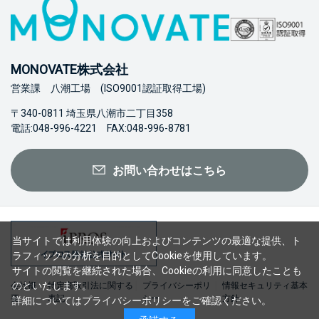
MONOVATE株式会社
営業課 八潮工場 (ISO9001認証取得工場)
〒340-0811 埼玉県八潮市二丁目358
電話:048-996-4221 FAX:048-996-8781
お問い合わせはこちら
当サイトでは利用体験の向上およびコンテンツの最適な提供、ト
ラフィックの分析を目的としてCookieを使用しています。
サイトの閲覧を継続された場合、Cookieの利用に同意したことも
のといたします。
会社概
特定商取引法に関する
プライバシーポリ
情報セキュリティ基本
要
表記
シー
方針
詳細については
プライバシーポリシー
をご確認ください。