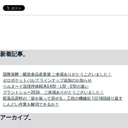
新着記事
国際発酵・醸造食品産業展 ご来場ありがとうございました！
ゼロポケットバルブ ラインナップ追加のお知らせ
ベルヌーイ流撹拌体BEAG K型・L型・E型の違い
プラントショー2026 ご来場ありがとうございました！
医薬品原料の「袋を振って混ぜる」工程の機械化 1日18回繰り返す
しんどい作業を解消できるか？
アーカイブ