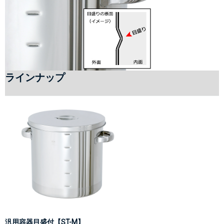
ラインナップ
汎用容器目盛付【ST-M】