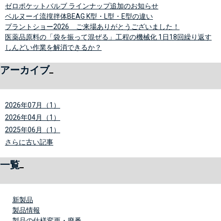
ゼロポケットバルブ ラインナップ追加のお知らせ
ベルヌーイ流撹拌体BEAG K型・L型・E型の違い
プラントショー2026 ご来場ありがとうございました！
医薬品原料の「袋を振って混ぜる」工程の機械化 1日18回繰り返す
しんどい作業を解消できるか？
アーカイブ
2026年07月（1）
2026年04月（1）
2025年06月（1）
さらに古い記事
一覧
新製品
製品情報
製品の仕様変更・廃番