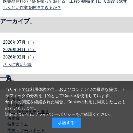
医薬品原料の「袋を振って混ぜる」工程の機械化 1日18回繰り返す
しんどい作業を解消できるか？
アーカイブ
2026年07月（1）
2026年04月（1）
2026年02月（1）
さらに古い記事
一覧
当サイトでは利用体験の向上およびコンテンツの最適な提供、ト
ラフィックの分析を目的としてCookieを使用しています。
新製品
サイトの閲覧を継続された場合、Cookieの利用に同意したことも
製品情報
のといたします。
製品の仕様変更・廃番
詳細については
プライバシーポリシー
をご確認ください。
展示会
承諾する
技術コラム
実験・デモレポート