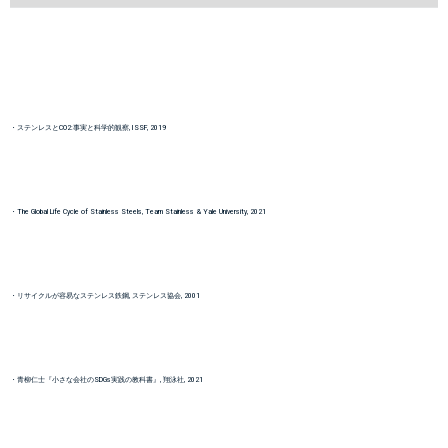
・ステンレスとCO2:事実と科学的観察, ISSF, 2019
・The Global Life Cycle of Stainless Steels, Team Stainless & Yale University, 2021
・リサイクルが容易なステンレス鉄鋼, ステンレス協会, 2001
・青柳仁士『小さな会社のSDGs実践の教科書』, 翔泳社, 2021