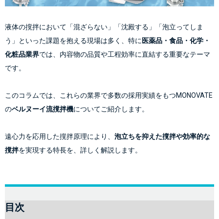
液体の撹拌において「混ざらない」「沈殿する」「泡立ってしま
う」といった課題を抱える現場は多く、特に
医薬品・食品・化学・
化粧品業界
では、内容物の品質や工程効率に直結する重要なテーマ
です。
このコラムでは、これらの業界で多数の採用実績をもつMONOVATE
の
ベルヌーイ流撹拌機
についてご紹介します。
遠心力を応用した撹拌原理により、
泡立ちを抑えた撹拌や効率的な
撹拌
を実現する特長を、詳しく解説します。
目次