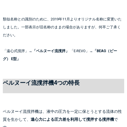
類似名称との識別のために、2019年11月よりオリジナル名称に変更いた
しました。一部表示が旧名称のままの場合がありますが、何卒ご了承く
ださい。
「遠心式撹拌」→
「ベルヌーイ流撹拌」
 「E-REVO」→
「BEAG（ビー
グ） E型」
ベルヌーイ流撹拌機4つの特長
ベルヌーイ流撹拌機は、液中の圧力を一定に保とうとする流体の性
質を生かして、
遠心力による圧力差を利用して撹拌する撹拌機
で