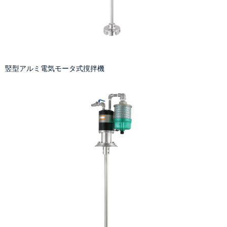
竪型アルミ電気モータ式撹拌機