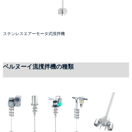
ステンレスエアーモータ式撹拌機
ベルヌーイ流撹拌機の種類