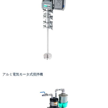
アルミ電気モータ式撹拌機