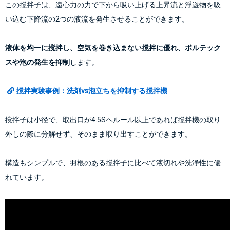
この撹拌子は、遠心力の力で下から吸い上げる上昇流と浮遊物を吸
い込む下降流の2つの液流を発生させることができます。
液体を均一に撹拌し、空気を巻き込まない撹拌に優れ、ボルテック
スや泡の発生を抑制
します。
撹拌実験事例：洗剤vs泡立ちを抑制する撹拌機
撹拌子は小径で、取出口が4.5Sヘルール以上であれば撹拌機の取り
外しの際に分解せず、そのまま取り出すことができます。
構造もシンプルで、羽根のある撹拌子に比べて液切れや洗浄性に優
れています。