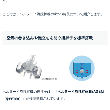
す。
ここでは、ベルヌーイ流撹拌機の4つの特長について紹介します。
空気の巻き込みや泡立ちを防ぐ撹拌子を標準搭載
ベルヌーイ流撹拌機の撹拌子は、
「ベルヌーイ流撹拌体 BEAG E型
（φ99mm）」
が標準搭載されています。