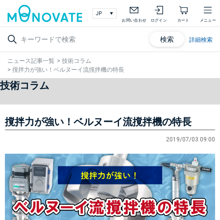
お問い合わせ
ログイン
カート
メニュー
検索
詳細検索
ニュース記事一覧
>
技術コラム
>
撹拌力が強い！ベルヌーイ流撹拌機の特長
技術コラム
撹拌力が強い！ベルヌーイ流撹拌機の特長
2019/07/03 09:00