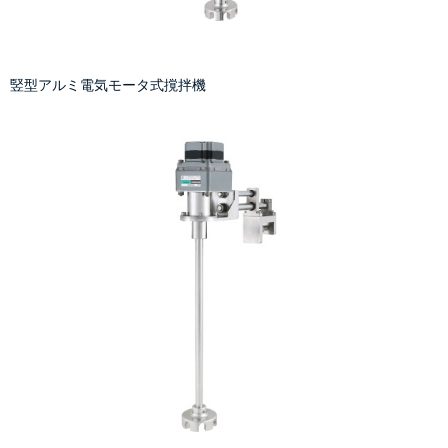
竪型アルミ電気モータ式撹拌機