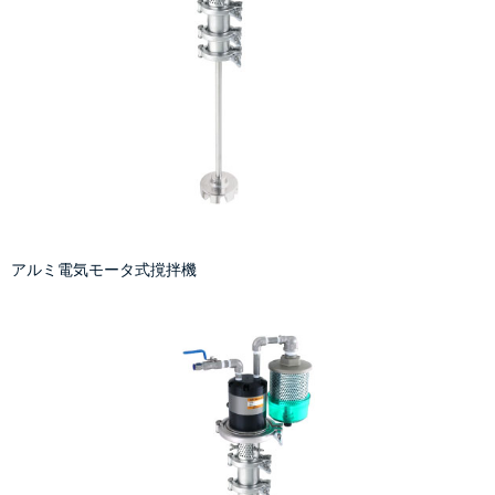
アルミ電気モータ式撹拌機